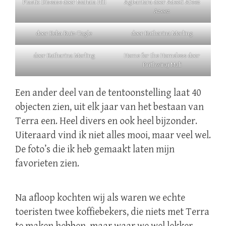
Plastic Disease door Mahala Hill
Agbantara door Adeoti Afeez
Azeez
door Keka Ruiz-Tagle
door Katharina Morling
door Katharina Morling
Home for the Homeless door
Prithwiraj Mali
Een ander deel van de tentoonstelling laat 40
objecten zien, uit elk jaar van het bestaan van
Terra een. Heel divers en ook heel bijzonder.
Uiteraard vind ik niet alles mooi, maar veel wel.
De foto’s die ik heb gemaakt laten mijn
favorieten zien.
Na afloop kochten wij als waren we echte
toeristen twee koffiebekers, die niets met Terra